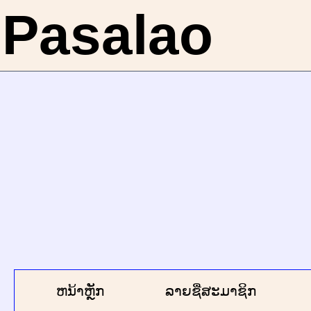
Pasalao
ຫນ້າຫຼັກ
ລາຍຊື່ສະມາຊິກ