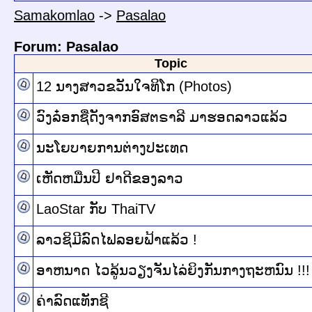
Samakomlao
->
Pasalao
Forum: Pasalao
Topic
12 ນາງສາວຂວັນໃຈທິໂກ (Photos)
ວົງລ໋ອກຊື່ດັງຈາກອົສຕຣາລີ ມາຮອດລາວແລ້ວ
ນະໂຍບາຍການຕ່າງປະເທດ
ເຫັດຫມື່ນປີ ຢາດີຂອງລາວ
LaoStar ກັບ ThaiTV
ລາວຊິມີລົດໄຟລອຍຟ້າແລ້ວ !
ອາຫນາດ ໄວລູ້ນວຽງຈັນໄລ່ຍິງກັນກາງຖະຫນົນ !!!
ຄ່າລົດແທັກຊີ