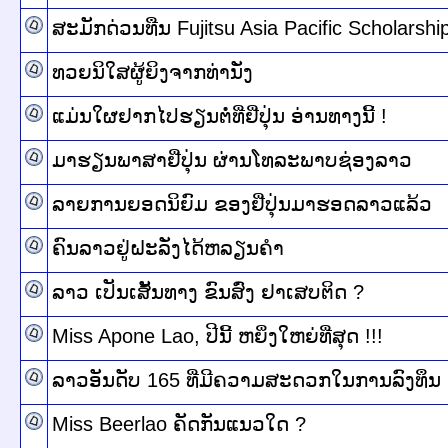
ສະມັກດ່ວນທືນ Fujitsu Asia Pacific Scholarshi
ທວຍ​ນິ​ໃສ​ຜູ້ຍິງ​ຈາກ​ທ່າ​ນັ່ງ
ແມ່ນໃຜຢາກໄປຮຽນຕໍ່ທີ່ຢີ່ປຸ່ນ ອ່ານທາງນີ້ !
ມາຮຽນພາສາຢີ່ປຸ່ນ ຜ່ານໂທລະພາບຊ່ອງລາວ
ລາຍການຍອດນິຍົມ ຂອງຢີ່ປຸ່ນມາຮອດລາວແລ້ວ
ຄົນລາວຢູ່ຝະລັ່ງໄດ້ຫລຽນຄຳ
ລາວ ເປັນເສັ້ນທາງ ຂົນສົ່ງ ຢາເສບຕິດ ?
Miss Apone Lao, ປີນີ້ ຫຍິ່ງໃຫຍ່ທີ່ສຸດ !!!
ລາວອັນດັບ 165 ທີ່ມີຄວາມສະດວກໃນການລົງທຶນ
Miss Beerlao ຄັດກັນແນວໃດ ?