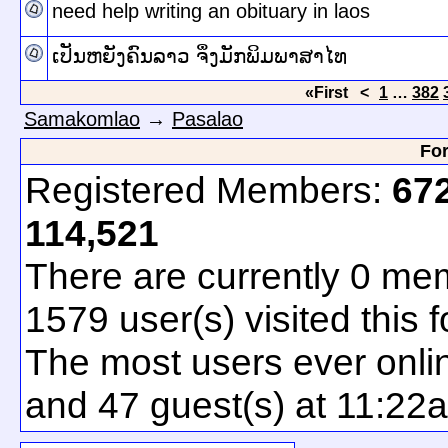
need help writing an obituary in laos
ເປັນຫຍັງຄົນລາວ ຈຶ່ງມັກພິມພາສາໄທ
«First
<
1
…
382
Samakomlao
→
Pasalao
For
Registered Members:
67
114,521
There are currently
0
mem
1579
user(s) visited this 
The most users ever onl
and 47 guest(s) at 11:22