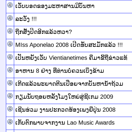
ເວັບບອດຂອງມະຫາສານມີບັນຫາ
ລະວັງ !!!
ຖືກສັ່ງປິດອີກແລ້ວຫວາ?
MIss Aponelao 2008 ເປີດຮັບສະມັກແລ້ວ !!!
ເປັນຫຍັງເວັບ Vientianetimes ຄືມາຂີ້ຖີ່ຂ່າວແທ້
ອາຫານ 8 ຢ່າງ ທີ່ທ່ານບໍ່ຄວນເບິ່ງຂ້າມ
ເກີດແລ້ວພະຍາດຕີນເປື່ອຍຈາກບັນຫານ້ຳຖ້ວມ
ກຽມນັບຖອຍຫລັງໂມງໃຫຍ່ສູ່ຊີເກມ 2009
ເຊີນຮ່ວມ ງານປະກວດຮ້ອງເພງຍີ່ປຸ່ນ 2008
ເກັບຕົກພາບຈາກງານ Lao Music Awards