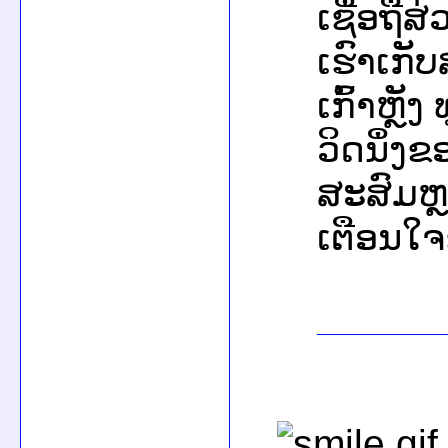
ເຊື່ອຖືສ
ເຮົາເກັບ
ເກົ້າຫຼັງ
ວິດນຶ່ງຂ
ສະສົມຫຼ
ເຕືອນໃຈ