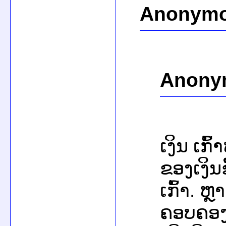
Anonymo
Anony
ເງິນ ເກົ
ຂອງເງິນ
ເກົ້າ. ຫ
ຄອບຄອງຈ