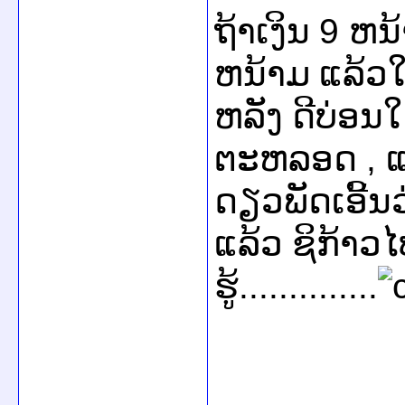
9
ຖ້າເງິນ
ຫນ້
ຫນ້າມ ແລ້ວ
ຫລັງ ດີບ່ອນ
,
ຕະຫລອດ
ແ
ດຽວພັດເອີ້ນ
ແລ້ວ ຊິກ້າວ
..............
ຮູ້