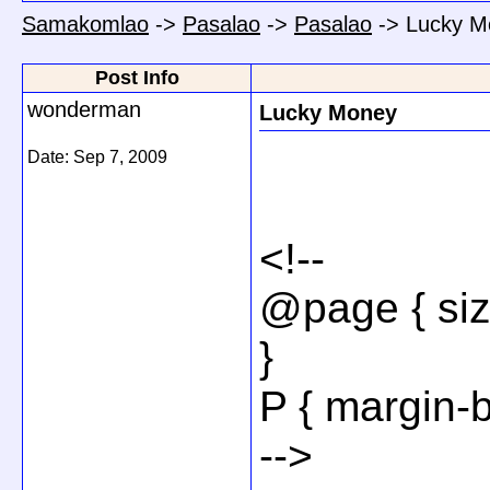
Samakomlao
->
Pasalao
->
Pasalao
->
Lucky M
Post Info
wonderman
Lucky Money
Date:
Sep 7, 2009
<!--
@page { size
}
P { margin-b
-->