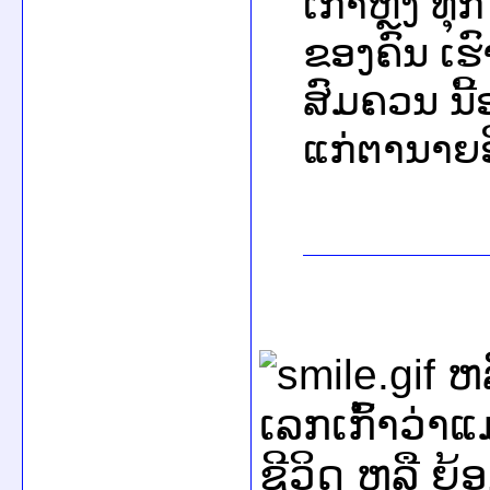
ເກົ້າຫຼັງ ທຸ
ຂອງຄົນ ເຮ
ສົມຄວນ ນີ້
ແກ່ຕານາຍອີ
ຫລ
ເລກເກົ້າວ່າ
ຊີວິດ ຫລື ຍ້