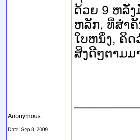
ດ້ວຍ 9 ຫລັ
ຫລັກ, ທີ່ສຳຄ
ໃບຫນຶ່ງ, ຄິດວ
ສິງດີໆຕາມມາ.
_________
Anonymous
Date:
Sep 8, 2009