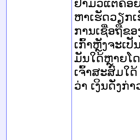
ຢ່າມົວແຕ່ຄອ
ຫາເຮັດວຽກເຮັດ
ການເຊື່ອຖືຂອງເ
ເກົ້າຫຼັງຈະເປ
ມັນໃດ້ຫຼາຍໂ
ເຈົ້າສະສົມໃດ້
ວ່າ ເງິນດັ່ງກ່