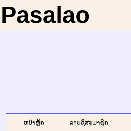
Pasalao
ຫນ້າຫຼັກ
ລາຍຊື່ສະມາຊິກ