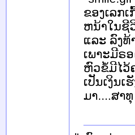
ຂອງເລກເກ
ຫນ້າໃນຊີວ
ແລະ ລົງທ
ເພາະມີຣອດ
ຫົວຂໍ້ມີໄວ
ເປັນເງິນເຮ
ມາ....ສາທຸ‍