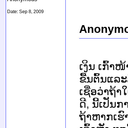
Date:
Sep 8, 2009
Anonymo
ເງິນ ເກົ້າ
ຂື້ນຕົ້ນແລ
ເຊື່ອວ່າຖ
ດີ, ນີ້ເປັນ
ຖ້າຫາກເຮົາ