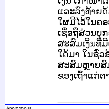
ເງິນ ເກົ້າໜ້າ
ແລະລົງທ້າຍດ້ວ
ໃຜມີໄວ້ໃນຄອ
ເຊື່ອຖືສ່ວນບຸ
ສະສົມເງິນທີ່ມີ
ໃດ້ມາ ໃນຊົ່ວຊ
ສະສົມຫຼາຍສົ
ຂອງເຖົ້າແກ່ຕ
_________
Anonymous