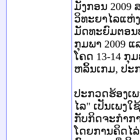
ມັງກອນ
2009
ສ
ວິທະຍາໄລແຫ່
ມັດທະຍົມຕອນປ
ກຸມພາ
2009
ແລ
ໂຄດ
13-14
ກຸ
ຫລິ້ນເກມ
,
ປະກ
ປະກວດຮ້ອງເພ
ໄລ" ເປັນເພງໃ
ກັບກິດຈະກຳກ
ໂດຍການຄິດໄລ