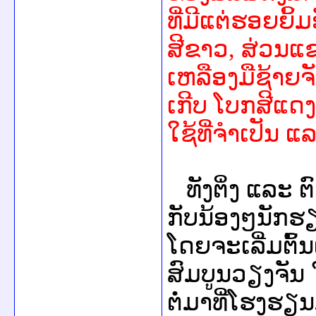
ທີ່ມີແຕ່ຮອຍຍິ້
ສີຂາວ
,
ສ່ວນແຂນ
ເຫລືອງມືຊ້າຍຈັ
ເກີບ ໂບກສີແດງ 
ໃຊ້ທີ່ຈຳເປັນ ແ
ທັງຕິ່ງ ແລະ
ກັບນ້ອງໆນັກຮ
ໂດຍຈະເລີ່ມຕົ້
ສົມບູນວຽງຈັນ
ຕໍ່ມາທີ່ໂຮງຮ