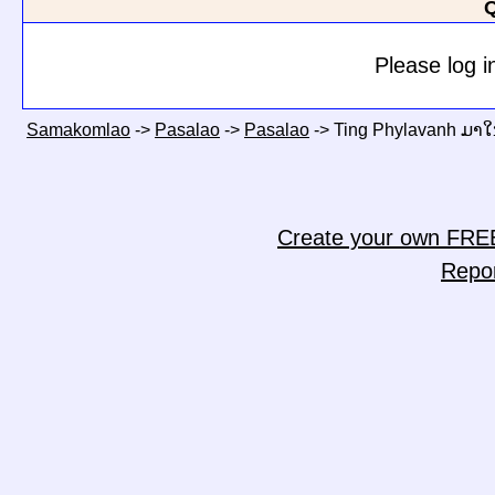
Q
Please log i
Samakomlao
->
Pasalao
->
Pasalao
->
Ting Phylavanh ມາ
Create your own FRE
Repo