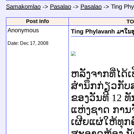
Samakomlao
->
Pasalao
->
Pasalao
->
Ting Ph
Post Info
TO
Anonymous
Ting Phylavanh ມາໃນ
Date:
Dec 17, 2008
ຫລັງຈາກທີ່ໄດ້
ສຳນຶກກ່ຽວກັບ
ຂອງວັນທີ
12
ທ
ແຫ່ງຊາດ ການຈັດ
ເຜີຍແຜ່ໃຫ້ທຸກ
ສະອາດຫ້ອງ ນ້