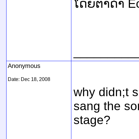
ໂດຍຕາດໍາ 
_________
Anonymous
Date:
Dec 18, 2008
why didn;t 
sang the so
stage?