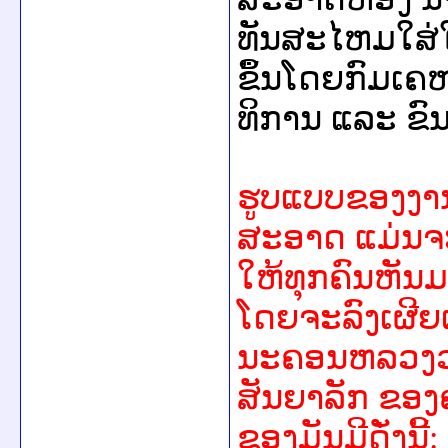
ທັນສະໄຫມໃສ່ໃ
ຂຶ້ນໂດຍກົມເຄຫ
ທິການ ແລະ ຂົນສ
ຮູບແບບຂອງງານ
ສະອາດ ແມ່ນຈະ
ໃຫ້ທຸກຄົນຫັນ
ໂດຍຈະລົງເຜີ
ນະຄອນຫລວງວຽງຈ
ສັນຍາລັກ ຂອງ
ຂອງມັນມີດັ່ງນີ