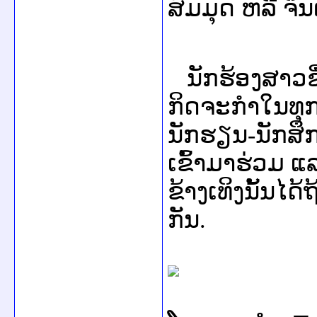
ສົມມຸດ ຫລື ຈິ
ນັກຮ້ອງສາວຊື
ກິດຈະກຳໃນທຸກໆ
ນັກຮຽນ
-
ນັກສຶກ
ເຂົ້າມາຮ່ວມ ແ
ຂ້າງເທິງນັ້ນໄດ
ກັນ.