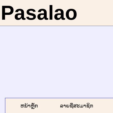
Pasalao
ຫນ້າຫຼັກ
ລາຍຊື່ສະມາຊິກ