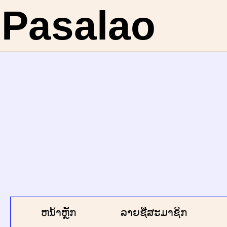
Pasalao
ຫນ້າຫຼັກ
ລາຍຊື່ສະມາຊິກ