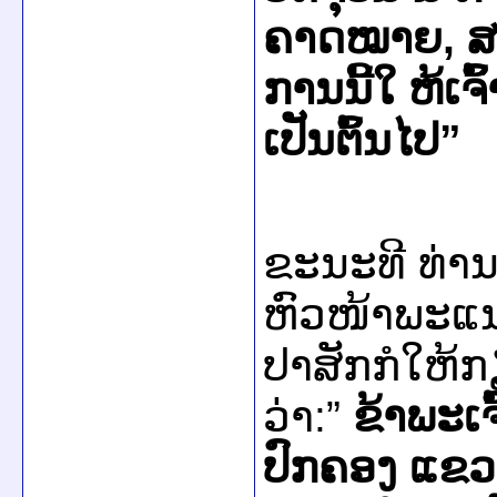
ຄາດໝາຍ, ສະນ
ການນີ້ໃ ຫ້ເຈ
ເປັນຕົ້ນໄປ”
ຂະນະທີ ທ່າ
ຫົວໜ້າພະແ
ປາສັກກໍໃຫ້
ວ່າ:”
ຂ້າພະເຈ
ປົກຄອງ ແຂວ