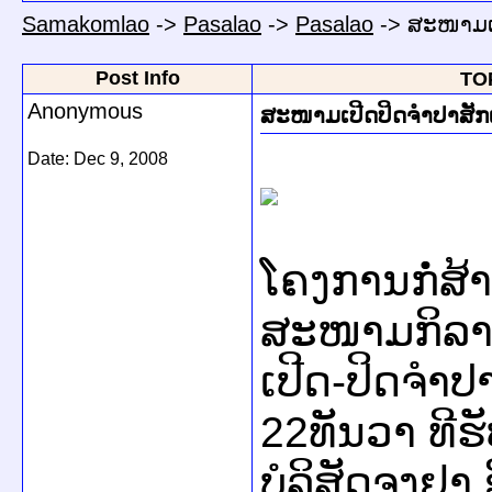
Samakomlao
->
Pasalao
->
Pasalao
->
ສະໜາມເປ
Post Info
TOP
Anonymous
ສະໜາມເປີດປິດຈຳປາສັກ
Date:
Dec 9, 2008
ໂຄງການກໍ່ສ້
ສະໜາມກິລາແ
ເປີດ-ປິດຈຳປ
22ທັນວາ ທີຮ
ບໍລິສັດຈຸງຢາ 