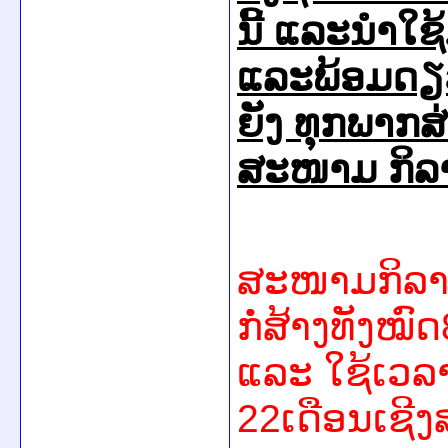
ນີ້ ແລະນຳໃຊ
ແລະພ້ອມດຽວກ
ຍັງ ທຸກພາກສ່
ສະໜາມ ກິລາ
ສະໜາມກິລາ
ກໍ່ສ້າງທັງໝ
ແລະ ໃຊ້ເວລາ
22ເດືອນເຊີງ