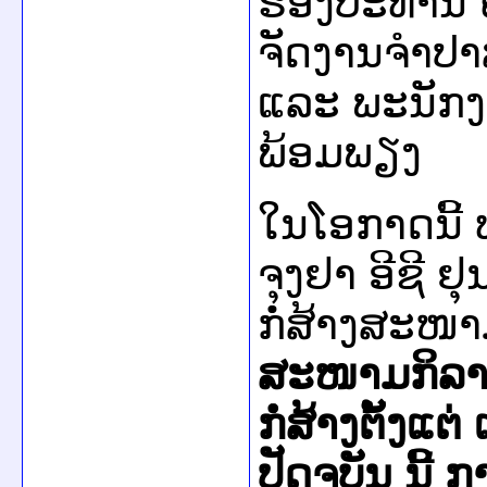
ຮອງປະທານ 
ຈັດງານຈຳປາ
ແລະ ພະນັກງາ
ພ້ອມພຽງ
ໃນໂອກາດນີ້ 
ຈຸງຢາ ອີຊີ 
ກໍ່ສ້າງສະໜາ
ສະໜາມກິລາແ
ກໍ່ສ້າງຕັ້ງແ
ປັດຈຸບັນ ນີ້ 