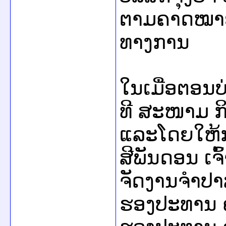
ຕາມຄາດໝາຍ ແ
ທາງການ
ໃນເມື່ອຕອນບ
ທີ ສະໜາມ ກິລ
ແລະໂດຍໃຫ້ກ
ສີພັນດອນ ເຈ
ຈັດງານຈຳປາສ
ຮອງປະທານ 