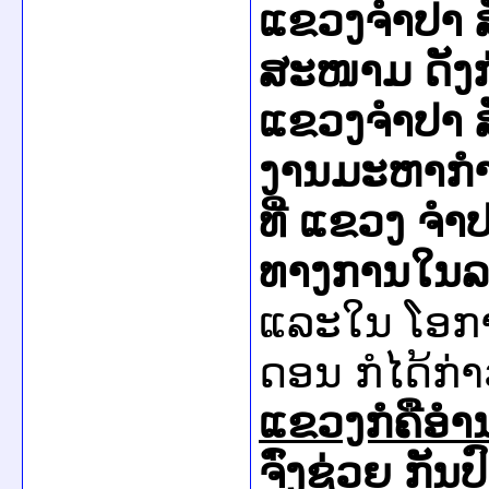
ແຂວງຈຳປາ ສ
ສະໜາມ ດັງກ
ແຂວງຈຳປາ ສ
ງານມະຫາກຳກິ
ທີ່ ແຂວງ ຈຳປ
ທາງການໃນລະຫ
ແລະໃນ ໂອກາ
ດອນ ກໍໄດ້ກ່າ
ແຂວງກໍຄືອ
ຈົ່ງຊ່ວຍ ກັ