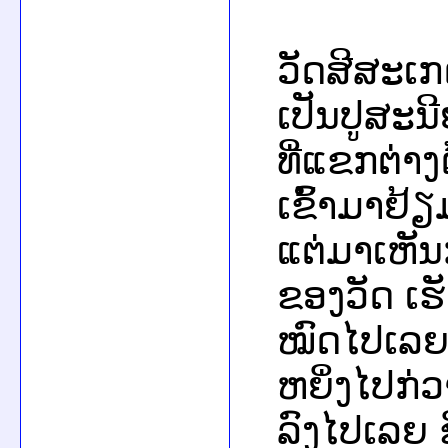
ວັດສີສະເກດ
ເປັນປູສະ
ທີ່ແຂກຕ່າ
ເຂົ້າມາຢ້ຽ
ແຕ່ມາເຫັນ
ຂອງວັດ ເຮ
ໝົດໄປເລ
ຫຍິ່ງໄປກ່
ລົງໄປເລຍ 