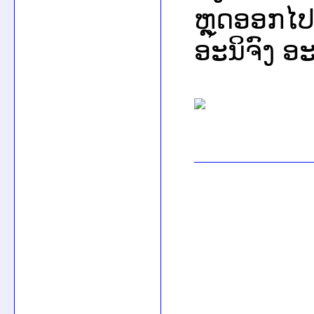
ຫຼຸດອອກໄປເ
ອະນິຈົງ ອະ