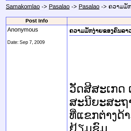
Samakomlao
->
Pasalao
->
Pasalao
->
ຄວາມມັກ
Post Info
Anonymous
ຄວາມມັກງ່າຍຂອງຄົນລາ
Date:
Sep 7, 2009
ວັດສີສະເກດ ເປ
ສະນີຍະສະຖ
ທີ່ແຂກຕ່າງດ້
ຢ້ຽມຊົມ