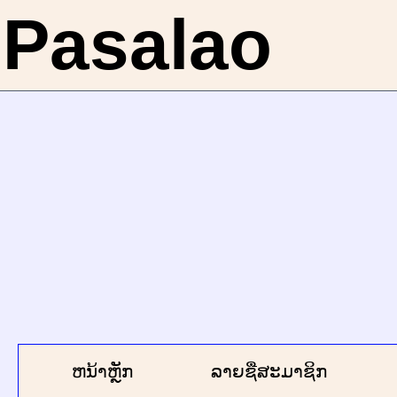
Pasalao
ຫນ້າຫຼັກ
ລາຍຊື່ສະມາຊິກ