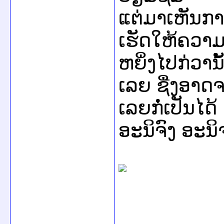
ແຕ່ມາເຫັນກາ
ເຮັດໃຫ້ຄວາ
ຫຍິ່ງໄປກ່ວານ
ເລຍ ຊື່ງອາດ
ເລຍກໍ່ເປັນໄດ້
ອະນິຈົງ ອະນິ