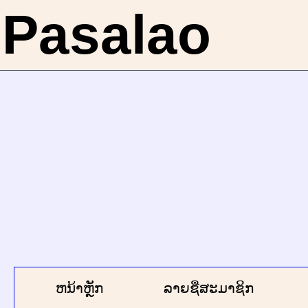
Pasalao
ຫນ້າຫຼັກ
ລາຍຊື່ສະມາຊິກ