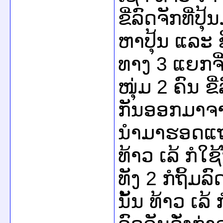
ຂີ່ລົດຈັກທີ່
ຫາປຸ້ນ ແລະ 
ທາງ 3 ແຍກຈີ
ໜຸ່ມ 2 ຄົນ ຂ
ກັນອອກມາຈາກເ
ນຳມາຮອດແຖ
ທ້າວ ເລ້ ກໍໃ
ທັງ 2 ກໍຖິ້ມ
ນັ້ນ ທ້າວ ເລ້ 