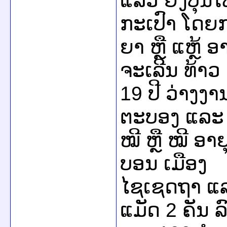
ແລ້ວ ຍັງປຸ້ນ
ກະເປົາ ໂດຍກ
ຍາ ຫຼື ແຫຼ້
ຈະເລີນ ທ້າວ 
19 ປີ ວ່າງງ
ຕະບອງ ແລະ 
ໝີ ຫຼື ໝີ ອ
ບອນ ເມືອງ
ໄຊເຊດຖາ ແລະ ເ
ແມັດ 2 ຄັນ ລ