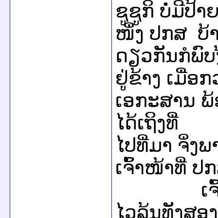
ຊູຊູກິ ບໍ່ມີປ
ໜຶ່ງ ປກສ ບ
ດຽວກັນກໍພົບ
ຢູ່ຂ້າງ ເມື່ອ
ເອກະສານ ພ້ອມ
ໄດ້ເຖິງທີ່
ໄປທີ່ມາ ຈິ່
ເຈົ້າໜ້າທີ່ ປ
ເຈົ້າໜ້າ
ໄວລຸ້ນທັງສອງຄ