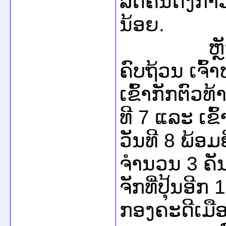
ລົດຄັນດັ່ງກ່
ນ້ອຍ.
ຫຼັງຈາກທີ
ຄົບຖ້ວນ ເຈົ້
ເຂົ້າກັກຕົວທ້
ທີ 7 ແລະ ເຂົ
ວັນທີ 8 ພ້ອ
ຈຳນວນ 3 ຄັນ
ຈັກທີ່ປຸ້ນອີ
ກອງຄະດີເມືອ