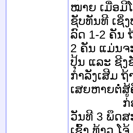
ໝາຍ ເມື່ອມີໂ
ຊັບທັນທີ ເຊິ່
ລົດ 1-2 ຄັນ 
2 ຄັນ ແມ່ນຈະໃ
ປຸ້ນ ແລະ ຊີງຊ
ກຳລັງເສີມ ຖ້າ
ເສຍຫາຍຕໍ່ສູ້
ກ່ອນໜ້າ
ວັນທີ 3 ພຶດ
ເຊົ້າ ທ້າວ ໂຈ