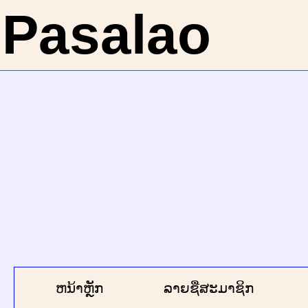
Pasalao
ຫນ້າຫຼັກ
ລາຍຊື່ສະມາຊິກ