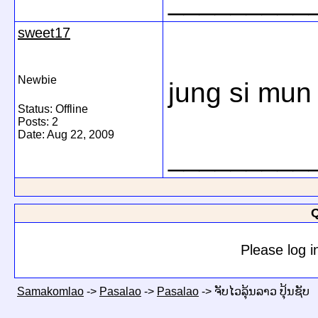
_________
sweet17
Newbie
jung si mun
Status: Offline
Posts: 2
Date:
Aug 22, 2009
_________
Q
Please log i
Samakomlao
->
Pasalao
->
Pasalao
->
ຈັບໄວລຸ້ນລາວ ປຸ້ນຊັບ