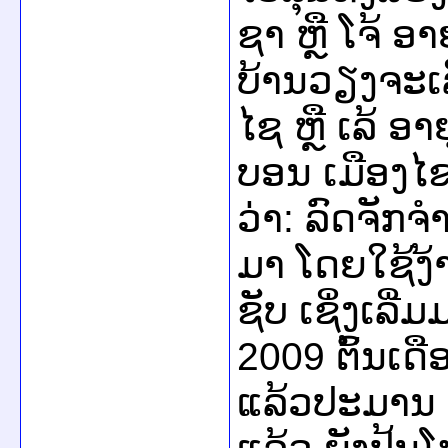
ຊາ ຫຼື ໂຈ້ ອາ
ບ້ານວຽງຈະເລ
ໄຊ ຫຼື ເລ້ ອ
ບອນ ເມືອງໄ
ວ່າ: ລົດຈັກຈ
ມາ ໂດຍໃຊ້ງ້າ
ຊັບ ເຊິ່ງເລີ
2009 ຕົ້ນເ
ແລ້ວປະມານ 1