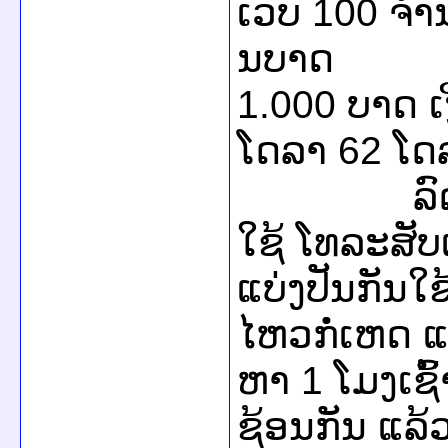
ເວບ 100 ຈຳນວ
ນບາດ
1.000 ບາດ ເ
ໂດລາ 62 ໂດ
ລົດຈັກທີ
ໃຊ້ ໂທລະສັບ
ແບ່ງປັນກັນໃຊ
ໄຫວກໍ່ເຫດ 
ຫາ 1 ໂມງເຊົ້າ
ຊ້ອນກັນ ແລ້