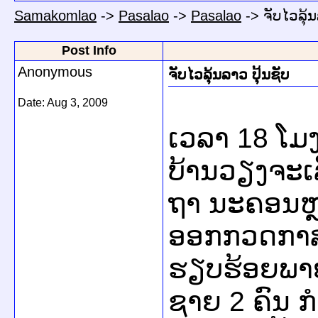
Samakomlao
->
Pasalao
->
Pasalao
->
ຈັບໄວລຸ້ນ
Post Info
Anonymous
ຈັບໄວລຸ້ນລາວ ປຸ້ນຊັບ
Date:
Aug 3, 2009
ເວລາ 18 ໂມ
ບ້ານວຽງຈະເ
ຖາ ນະຄອນຫຼ
ອອກກວດກາສ
ຮຽບຮ້ອຍພາຍ
ຊາຍ 2 ຄົນ ກຳ