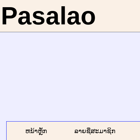
Pasalao
ຫນ້າຫຼັກ
ລາຍຊື່ສະມາຊິກ