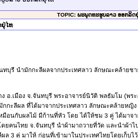
TOPIC: ພະພຸດທະຮູບລາວ ອອກລິດຢຸ
ຢຸ່ໄທ
ันทบุรี นำมักกะลีผลจากประเทศลาว ลักษณะคล้ายชาย
ดคมบาง อ.เมือง จ.จันทบุรี พระอาจารย์นิวัติ พลธัมโม 
นำ มักกะลีผล ที่ได้มาจากประเทศลาว ลักษณะคล้ายหญิง
หมือนกับผลไม้ มีก้านที่หัว โดย ได้ให้ชม 3 คู่ ได้
52 โดยคนไทย จ.จันทบุรี นำผ้ามาถวายที่วัด และนำผ้
ผล 3 คู่ มาให้ ก่อนที่เข้ามาในประเทศไทยโดยเก็บไว