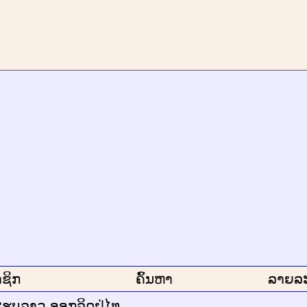
ຊິກ
ຄົ້ນຫາ
ລາຍລ
ຮູບລາວ ອອກລິດຢຸ່ໄທ