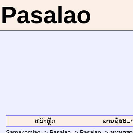
Pasalao
ຫນ້າຫຼັກ
ລາຍຊື່ສະມາ
Samakomlao
->
Pasalao
->
Pasalao
->
ພະພຸດທະ