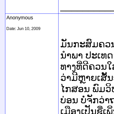
_________
Anonymous
Date:
Jun 10, 2009
ມັນກະສົມຄວນໃຫ
ນໍາພາ ປະເທ
ທາງທີ່ດີຄວນ
ວ່າມີຫຼາຍເສັ້ນ
ໄກສອນ ພົມວິຫາ
ບ່ອນ ບໍ່ຈັກ
ເມືອງເປັນຊື່ເພ