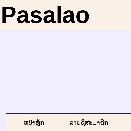
Pasalao
ຫນ້າຫຼັກ
ລາຍຊື່ສະມາຊິກ