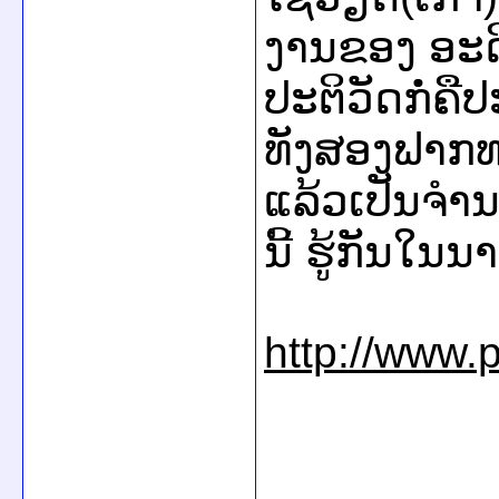
ງານຂອງ ອະດີ
ປະຕິວັດກໍ່
ທັງສອງຟາກທ
ແລ້ວເປັນຈຳນວ
ນີ້ ຮູ້ກັນໃ
http://www