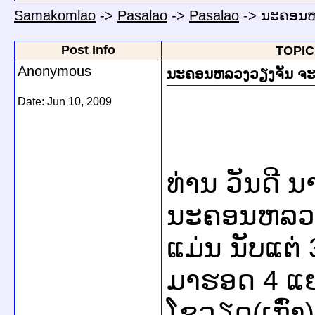
Samakomlao
->
Pasalao
->
Pasalao
->
ນະຄອນຫລ
Post Info
TOPIC:
Anonymous
ນະຄອນຫລວງວຽງຈັນ ຈະມີ
Date:
Jun 10, 2009
ທ່ານ ວັນດີ ນ
ນະຄອນຫລວງ 
ແມ່ນ ນັບແຕ່ 
ມາຮອດ 4 ແ
ໂຊວຽດ(ເກົ່າ)