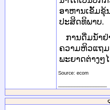
ນ້ຳໄດ້ເປັນປົກ
ອາຫານເຂັ້ມຂຸ້
ປະສິດທິພາບ.
ການດື່ມນ້ຳຢ
ຄວາມຫິວແຖມຍ
ພະຍາດຕ່າງໆໄດ
Source: ecom
__________________
Q