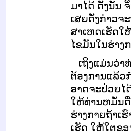
ມາໄດ້ ດັ່ງນັ້
ເສຍດັ່ງກ່າວຈະຖ
ສາເຫດເຮັດໃຫ້
ໄຂມັນໃນຮ່າງກ
ເຖິງແມ່ນວ່າທ
ຕ້ອງການແລ້ວກໍ່
ອາດຈະປ່ວຍໄດ້ 
ໃຫ້ທ່ານຫມັ່ນດ
ຮ່າງກາຍຖ້າເ
ເຮັດ ໃຫ້ໃຕຂ