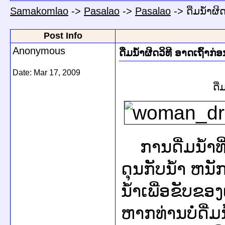
Samakomlao
->
Pasalao
->
Pasalao
->
ດືມນໍ້າຜິ
Post Info
Anonymous
ດືມນໍ້າຜິດວິທີ ອາດເຖົ້າກ່
Date:
Mar 17, 2009
ດື
ການດື່ມນ້ຳທີ
ດຸນກັບນ້ຳ ຫນ
ນ້ຳເພື່ອຂັບຂ
ຫາກທ່ານບໍ່ດື