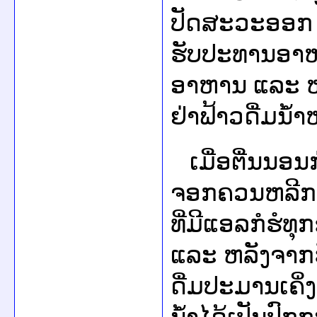
ປັດສະວະອອກ ແ
ຮັບປະທານອາ
ອາຫານ ແລະ ຫ
ຢ່າຟ້າວດື່ມນ້
ເມື່ອຕື່ນນອ
ຈອກຄວນຫລີກເວ
ທີ່ມີແອລກໍຮໍ
ແລະ ຫລັງຈາກ
ດື່ມປະມານເຄິ