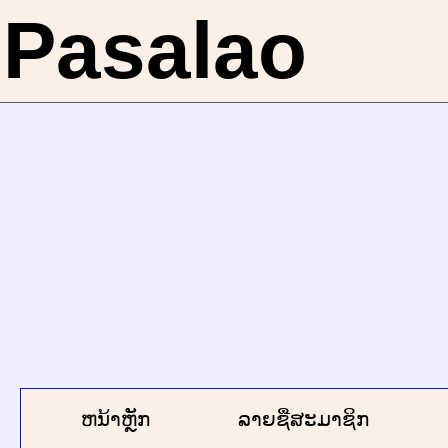
Pasalao
ຫນ້າຫຼັກ
ລາຍຊື່ສະມາຊິກ