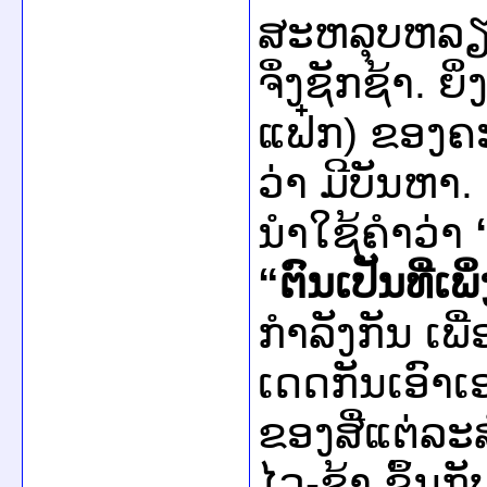
ສະຫລຸບ​ຫລຽນ
ຈຶ່ງ​ຊັກ​ຊ້າ. ຍິ່
ແຟ໋ກ) ຂອງ​ຄະ
ວ່າ ມີ​ບັນຫາ. 
ນຳ​ໃຊ້​ຄຳ​ວ່າ
“
ຕົນ​ເປັນ​ທີ່​ເ
ກຳລັງກັນ ​ເພື່
ເດດ​ກັນ​ເອົາ​
ຂອງ​ສື່​ແຕ່​ລະ
ໄວ-ຊ້າ ຂຶ້ນກັ