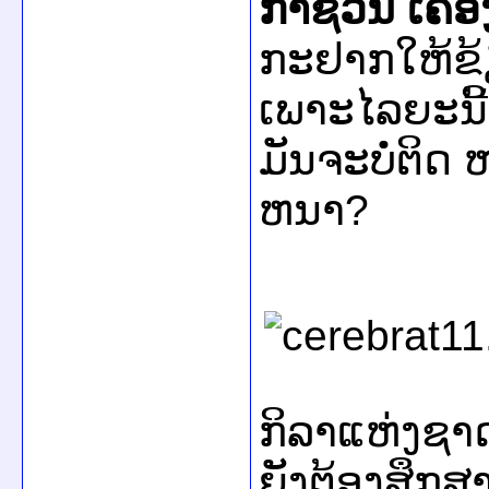
ກາ​ຊວນ ​ເຄື່ອ
ກະ​ຢາກ​ໃຫ້ຂ້ຽວ
ເພາະ​​ໄລຍະນີ້
ມັນ​ຈະບໍ່​ຕິດ 
ຫນາ?
ກິລາ​ແຫ່ງ​ຊາດ
ຍັງ​ຕ້ອງ​ສຶກ