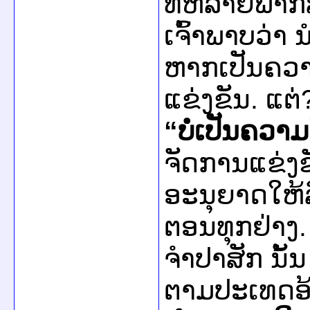
​ທີ່​ຫລາຍ​ພາກ
ເຈົ້າພາບ​ວ່າ ​ນຳ
ຫາກ​ເປັນຄວາມ
ແຂ່ງຂັນ. ​ແຕ
“​
ບໍ່​ເປັນຄວາມ​
ຈັດການ​ແຂ່ງຂັນ
ອະນຸຍາດ​ໃຫ້ລ
ຕອນ​ທຸກ​ຢ່າງ. 
ຈຳປາ​ສັກ ນັ້ນ ກໍ
ຕາມປະ​ເທດ​ອ້