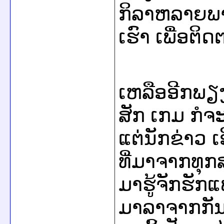
ກິລາ​ຫລາຍ​ພາກ
ເຮົາ ​ເພື່ອ​ຕ
ເຫລືອອີກ​ພຽງຫ
ສັກ ​ເກ​ມ ກໍ​ຈະ
ແຕ່ນັກຂ່າວ ​ເ
ທີ່​ມາ​ຈາກ​ທຸກ
ມາ​ຮູ້ຈັກ​ຮັກ​ແ
ມາ​ລາ​ຈາກ​ກັນສ