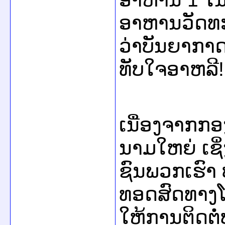
ອາຫານ​ວັດທະນ
ວ່າບັນຍາກາດ​ແ
ທັບ​ໃຈອາ​ຫລີ!
ເນື່ອງ​ຈາກ​ກອ
ນາມ​ໃຫຍ່ ​ເຊິ່
ຊົນ​ພວກ​ເຮົາ ບໍ
ທອດ​ສົດ​ທາງ​ໂ
ໃຫ້ການ​ຕິດຕໍ