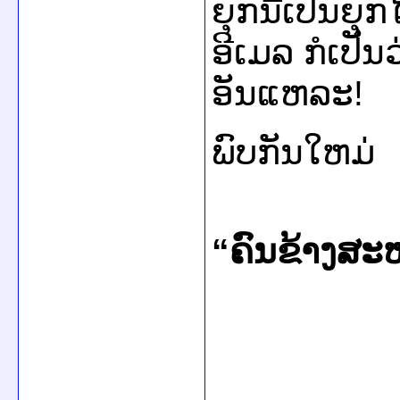
ຍຸກ​ນີ້​ເປັນ​ຍຸ
ອີ​ເມລ ກໍ​ເປັນ​ວ່
ອັນ​ແຫລະ!
ພົບ​ກັນ​ໃຫມ່
“
ຄົນ​ຂ້າງ​ສ
_________