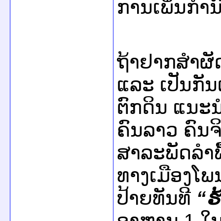
ການ​ເພິ່ນ​ກຳນົ
ຖ້າ​ຢາກ​ສຳຜັ
ແລະ ​ເປັນກັນ​
ຕົກ​ດິນ ແນະນຳ
ຄົນ​ລາວ​ ຄົນ​ຈ
ສາລະພັດ​ລຳພື້ນ
ທາງເມືອງ​ໂພນ​
ປ້າຍ​ທັນທີ
“
ຮ
ອາຫານ 1 ​ໃນ 5 