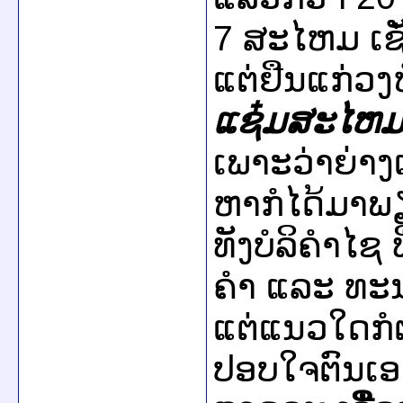
7 ສະ​ໄຫມ ​​ເຊ
ແຕ່​ຢືນ​​ແກ່ວ
ແຊ໋ມສະ​ໄຫມ​ນ
ເພາະວ່າ​ຍ່າງ​
ຫາ​ກໍ​ໄດ້​ມາ
ທັງ​ບໍລິ​ຄຳ​ໄຊ
ຄຳ ​ແລະ ​ທ
ແຕ່​ແນວ​ໃດ​ກໍ​
ປອບ​ໃຈ​ຕົນ​ເອ