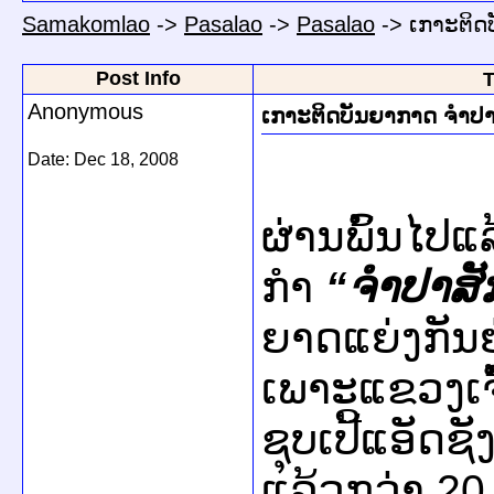
Samakomlao
->
Pasalao
->
Pasalao
->
ເກາະຕິດ
Post Info
T
Anonymous
ເກາະຕິດບັນຍາກາດ ຈໍາປ
Date:
Dec 18, 2008
ຜ່ານ​ພົ້ນ​ໄປ​ແ
ກຳ
“
ຈຳປາ​ສັກ
ຍາດ​ແຍ່ງ​ກັນ​ຢ
ເພາະ​ແຂວງ​ເຈ
ຊຸບ​ເປ​ີ້ແອັດ​ຊ
ແລ້ວ​ກວ່າ 20 