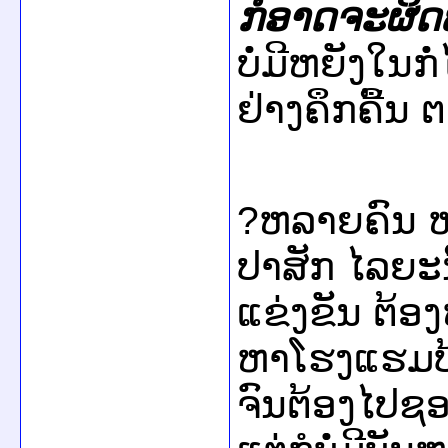
ກໍ​ອາດ​ຈະ​ຜິດ
ບໍ່​ມີ​ຫຍັງ​ໃນ​ກ
ຢ່າງ​ຄຶກຄື້ນ 
?ຫລາຍຄົນ ຫລາ
ປາ​ສັກ ​ໄລຍະ​ນ
ແຂ່ງຂັນ ຕ້ອງ
ຫາ​ໂຮງ​ແຮມ​ບ້າ​
ຈົນ​ຕ້ອງ​ໄປ​ຊອກ