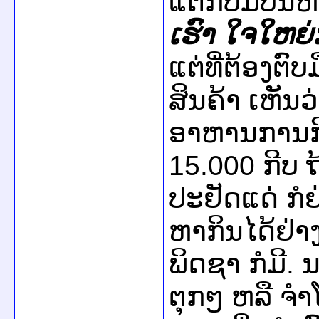
​ແຕ່​ກໍ​ບໍ່​ມີ​ບັ
ເຮົາ ​ໃຈ​ໃຫຍ່
ແຕ່ທີ່​ຕ້ອງ​ຕົ
ສິນຄ້າ ​ເຫັນ​ວ
ອາຫານ​ການ​ກິນ
15.000 ກີບ ຖ
ປະຢັດ​ແດ່ ກໍ
ຫາ​ກິນ​ໄດ້​ຢ່າງ​ຈ
ພິດ​ຊາ ກໍ​ມີ.
ຕຸກໆ ຫລື ຈຳ​ໂບ