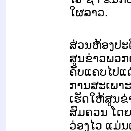
ໃຜລາວ.
ສ່ວນ​ຫ້ອງປະຕິ
ສູນຂ່າວ​ພວກ​ເຮ
ຄັບ​ແຄບ​ໄປ​ແ
ການສະ​ເພາະ​ກິ
ເຮັດ​ໃຫ້ສູນ​ຂ່
ສົມຄວນ ​​ໂດຍ
ວ່ອງ​ໄວ ແມ່