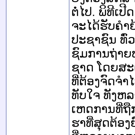
ຕໍ່​ໄປ. ພິທີ​ເປີ
ຈະໄດ້​ຮັບ​ຄຳ​ຍ້
ປະຊາຊົນ ທົ່ວ​
ຊົມ​ການຖ່າຍ​
ຊາດ ​ໂດຍ​ສະ​
ທີ່​ຕ້ອງ​ຈົດ​ຈ
ທັບ​ໃຈ ທັງຫລາຍ
ເຫດການ​ທີ່​ຖືກ
ຮາ​ທີ່​ສຸດຕ້ອ