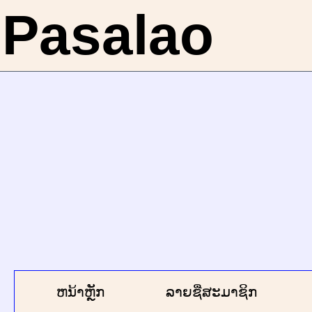
Pasalao
ຫນ້າຫຼັກ
ລາຍຊື່ສະມາຊິກ