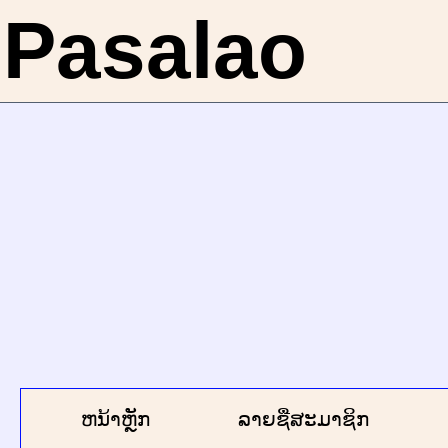
Pasalao
ຫນ້າຫຼັກ
ລາຍຊື່ສະມາຊິກ