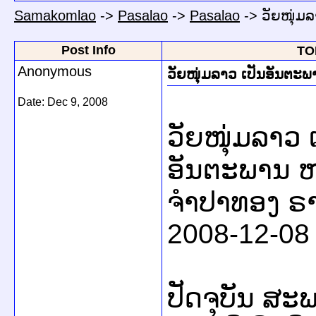
Samakomlao
->
Pasalao
->
Pasalao
->
ວັຍໜຸ່ມ
Post Info
TOP
Anonymous
ວັຍໜຸ່ມລາວ ເປັນອັນຕະພ
Date:
Dec 9, 2008
ວັຍໜຸ່ມລາວ 
ອັນຕະພານ ຫ
ຈໍາປາທອງ ຣ
2008-12-08
ປັດຈຸບັນ ສະ