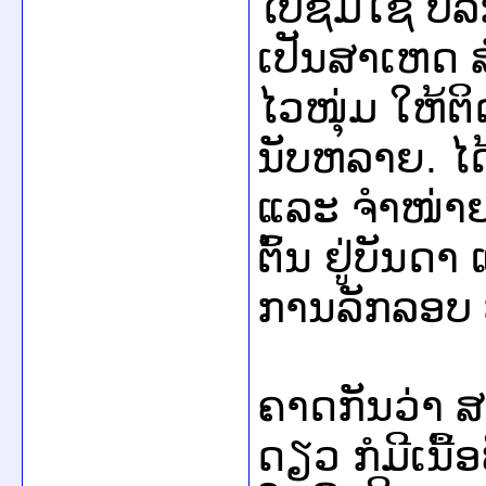
ໄປ​ຊົມ​​ໃຊ້ ບໍ
ເປັນສາ​ເຫດ ​ສຳຄ
ໄວໜຸ່ມ​ ໃຫ້​ຕິດ
ນັບ​ຫລາຍ. ​ໄດ້
ແລະ ​ຈຳໜ່າຍ 
ຕົ້ນ ຢູ່​ບັນດາ
ການ​ລັກລອບ ​
ຄາດ​ກັນ​ວ່າ ສະ
ດຽວ ກໍ​ມີ​ເນື້