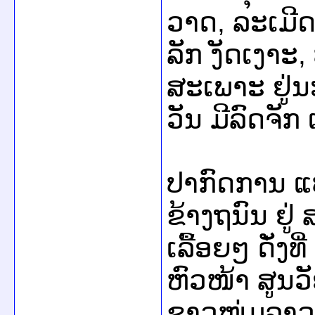
ວາ​ດ, ລະ​ເມີ
ລັກ ງັດ​ເງາະ, ປ
ສະ​ເພາະ ຢູ່​
ວັນ ມີ​ລົດຈັກ​
ປາກົດການ ​ແບບ
ຂ້າງ​ຖນົນ ຢູ່ ສ
ເລື້ອຍໆ ດັ່ງ​ທ
ຫົວໜ້າ ສູນ​ວັຍ
ຊາວໜຸ່ມລາວ ມີ​