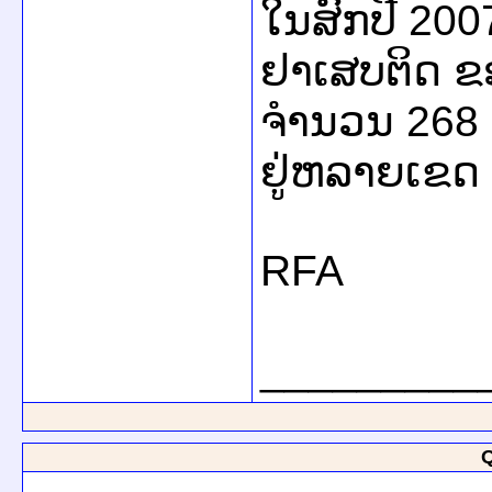
ໃນ​ສົກ​ປີ 2007
ຢາ​ເສບ​ຕິດ ​ຂອງ
ຈຳນວນ 268 ຕອ
ຢູ່​ຫລາຍ​ເຂດ 
RFA
_________
Q