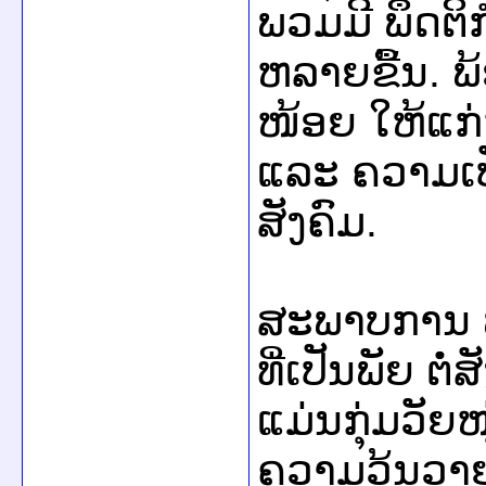
ພວມມີ ພຶດຕິກ
ຫລາຍຂື້ນ. ພ
ໜ້ອຍ ໃຫ້ແກ
ແລະ ຄວາມເ
ສັງຄົມ.
ສະພາບການ ​
ທີ່​ເປັນ​ພັຍ ​ຕ
ແມ່ນ​ກຸ່ມ​ວັຍໜ
ຄວາມ​ວຸ້ນວາຍ 