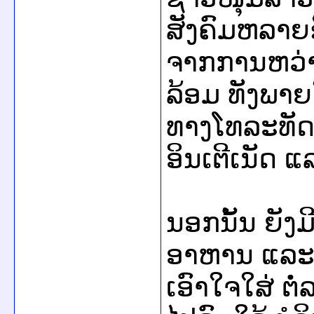
ສັງຄົມ​ຫລາຍ​ຂ
ຈາກ​ການ​ຫວ່
ລ້ອມ ທັງ​ພາຍ
ທາງ​ໂທລະທັດ,
ອິນ​ເຕີ​ເນັດ ​
ນອກ​ນັ້ນ ຍັງ​ມ
ອາຫານ ​ແລະ ​ແຫ​
ເອົາ​ໃຈ​ໃສ່ ​ຕ