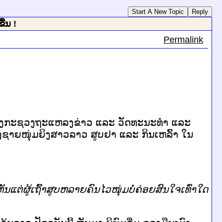
Start A New Topic
Reply
ື້ນ !
Permalink
 ຂອງກະຊວງຖະແຫລງຂ່າວ ແລະ ວັດທະນະທຳ ແລະ
ງ ຂອງຊາຍໜຸ່ມຍິງສາວລາວ ສູບຢາ ແລະ ກິນເຫລົ້າ ໃນ
ຫັນ
ແຕ່
ຜູ້
ເຖົ້າ
ສູບ
ຫລາຍ
ຄົນ
ໄວໜຸ່ມບໍ່ຄ່ອຍ
ສົນ
ໃຈ
ເທົ່າ
ໃດ