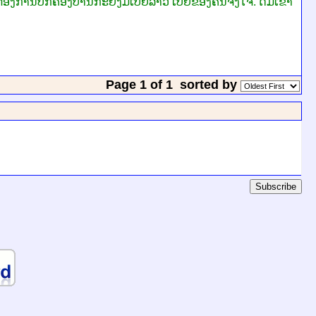
ງການປົກຄອງບ້ານກະຍັງມີເບຍລາວ ເບຍຂອງຄົນຈິງໃຈ. ດື່ມເຂົ້າ
Page 1 of 1
sorted by
Subscribe