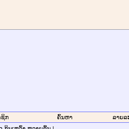
ຊິກ
ຄົ້ນຫາ
ລາຍລ
ວ ກິນເຫລົ້າ ຫລາຍຂື້ນ !