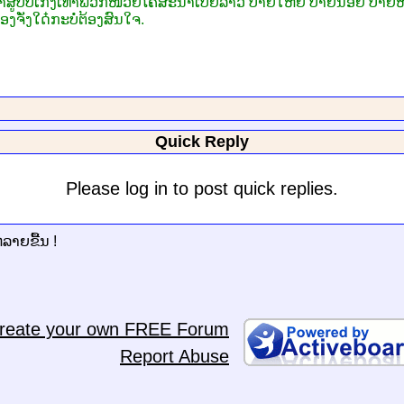
ບໍ່ເກັ່ງເທົ່າພວກໜ່ວຍໂຄສະນາເບຍລາວ ປ້າຍໃຫຍ່ ປ້າຍນ້ອຍ ປ້າຍຫ້ອ
ອງຈັ່ງໃດ໋ກະບໍ່ຕ້ອງສົນໃຈ.
Quick Reply
Please log in to post quick replies.
ຫລາຍຂື້ນ !
reate your own FREE Forum
Report Abuse