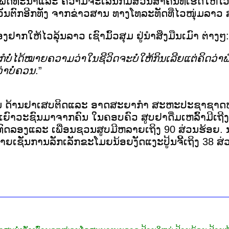
ພັດທະນາ
ແລະ
ຄວາມ
ຈະ
ເລີ
ນ
ກໍ
ມີ
ສ່ວນ
ສຳຄັນ
ທີ່
ເຮັດ
ໃຫ້
ໄວ
ວັນ
ຕົກ
ອີກ
ທັງ
ຈາກ
ຂ່າວສານ
​
ທາງ
ໂທລະທັດ
ທີ່
ໄວໜຸ່ມລາວ 
ອງ
ຢາກ
ໃຫ້
ໄວ
ລຸ້ນລາວ
​
ເຊົາ
ມົ້
ວ
ສຸມ
ຢູ່
ນຳ
ສິ່ງ
ມືນ
ເມົາ
ຕ່າງໆ
:
ກໍ
ບໍ່
ໄດ້
ໝາຍຄວາ
ມວ່າ
ໃນ
ຊີວິດ
ຈະ
ບໍ່
ໃຫ້
ກິນ
ເລີຍ
ແຕ່
ຄິດ
ວ່າ
ພ
່າ
ບໍ່ຄວນ
.”
ນ
ດ້ານ
ຢາ
ເສບ
ຕິດ
ແລະ
ອາດ
ສະ
ຍາ
ກຳ
​
ສະຫະ
ປະຊາ
ຊາດ
ເຍົາວະ
ຊົນ
ມາ
ຈາກ
ຄົນ
​
ໃນຄອບຄົວ
ສູບຢາ
ດື່ມ
ເຫລົ້າ
ມີ
ເຖີງ
ທົດ
ລອງ
ແລະ
ເພື່ອນ
ຊວນ
ສູບ
ມີ
ຫລາຍ
ເຖິງ
90
ສ່ວນ
ຮ້ອຍ
.
ໝາຍ
ເຊັ່ນ
ການ
ລັກ
ເລັກ
ຂະ
ໂມ
ຍນ້ອຍ
ງັດ
ແງະ
ປູ້
ນຈີ້
ເຖິງ
38
ສ່