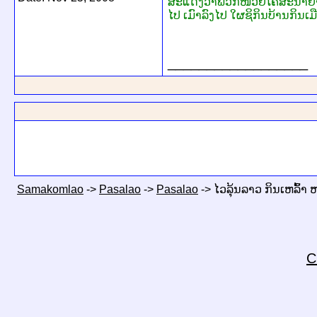
ສະແດງວ່າພວກໜ່ວຍໂຄສະນາຢາສູບ
ໄປ ເມົາລົງໄປ ໃຜຊິກິນບ້ານກິນເມື
__________________
Samakomlao
->
Pasalao
->
Pasalao
->
ໄວລຸ້ນລາວ ກິນເຫລົ້າ 
C