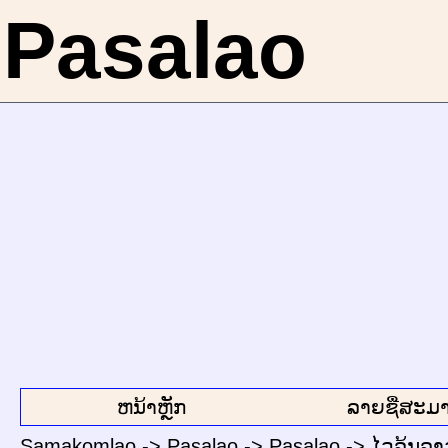
Pasalao
ຫນ້າຫຼັກ
ລາຍຊື່ສະມາ
Samakomlao
->
Pasalao
->
Pasalao
->
ໄວລຸ້ນລາ