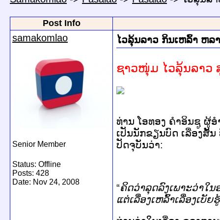
Post Info
samakomlao
ໄວລຸ້ນລາວ ກິນເຫລົ້າ ຫລາ
ຊາວໜຸ່ມ ໄວລຸ້ນລາວ ສ
ທ່ານ ໂອທອງ ຄຳອິນຊູ ຜ
ເປັນນັກຂຽນບົດ ເລື່ອງສັ້
ປັດຈຸບັນວ່າ:
Senior Member
Status: Offline
Posts: 428
Date:
Nov 24, 2008
“
ຄິດ
ວ່າ
ລຸດລົງ
ເພາະວ່າ
ໃນ
ແຕ່
ເລື່ອງ
ເຫລົ້າ
ເລື່ອງ
ເບັຍ
ຮູ