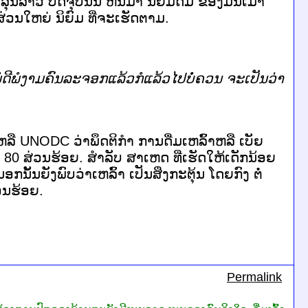
ລຸ້ນລາວ
​
ປັດຈຸບັນ
ນີ້ ຫັນ
ມາ
ນິຍົມ
ດື່ມ
​
ຂອງ
ມືນ
ເມົາ
ສ່ວນ
ໃຫຍ່
ນິຍົມ
ທີ່
ຈະ
ເຮັດ
ຕາມ
.
ໍດີ
ພໍງາມ
ຄົນ
ລະ
ຈອກ
ແລ້ວ
ກໍ
ແລ້ວ
ໄປ
ບໍ່ຄວນ
​
ຈະ
ເປັນ
ວ່າ
ຫລື
UNODC
ວ່າ
ພຶດຕິ
ກຳ
​
ການ
ດື່ມ
ເຫລົ້າ
ຫລື
​
ເບັຍ
80
ສ່ວນ
ຮ້ອຍ
.
ສຳລັບ
ສາ
ເຫດ
ທີ່
ເຮັດ
ໃຫ້
ເດັກນ້ອຍ
ນອກ
ນັ້ນ
ຍັງ
ພົບ
ວ່າ
ເຫລົ້າ
ເປັນ
ສິ່ງ
ກະ
ຕຸ້ນ
ໂດຍ
ກົງ ຕໍ່
ວນ
ຮ້ອຍ
.
Permalink