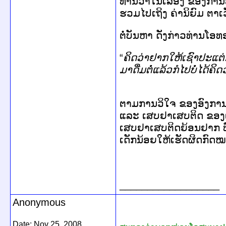
ທ່ານ
ວ່າ
ໃນ
ເລື່ອງ
ຂອງ
ການ
ຮວມ
ໄປ
ເຖິງ
ຄ່າ
ນິຍົມ
ຕາ
ເ
ຕໍ່ບັນຫາ
ດັ່ງກ່າວ
ທ່ານ
ໂອ
ທ
“
ຄິດ
ວ່າ
ຢາກ
ໃຫ້
ເຊົາປະ
ແຕ່
ມາ
ດື່ມ
ຕໍ່
ແລ້ວ
ກໍ
ໄປ
ບໍ່
ໄດ້
ຄິດ
ວ
ຕາມ
ການ
ວິ
ໃຈ
​
ຂອງ
ອົງ
ກາ
ແລະ
ເສບຢາ
ເສບ
ຕິດ
ຂອງ
ເສບ
ຢາ
ເສບ
ຕິດ
ຍ້ອນ
ຢາກ
ເດັກນ້ອຍ
ໃຫ້
ເຮັດ
ຜິດ
ກົດ
__________________
Anonymous
Date:
Nov 25, 2008