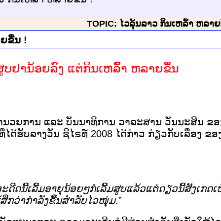
TOPIC: ໄວລຸ້ນລາວ ກິນເຫລົ້າ ຫລາຍຂ
ຍຂື້ນ !
ູບຢານ້ອຍລົງ ແຕ່ກິນເຫລົ້າ ຫລາຍຂື້ນ
ູ້ອຳນວຍການ ແລະ ບັນນາທິການ ວາລະສານ ວັນນະສິນ
ນ ທີ່ໄດ້ຮັບລາງວັນ ຊີໄຣທ໌ 2008 ໄດ້ກ່າວ ກ່ຽວກັບເລື່ອ
ອະດີດ
ນີ້
ເລີ້ມອາຍຸ
ນ້ອຍໆກໍ
ເລີ້ມສູບ
ແລ້ວ
ແຕ່
ດຽວນີ້ສັງ
ເກດ
ເ
້ສຶກ
ວ່າ
ກຳລັງ
ຂື້ນສຳລັບ
ໄວໜຸ່ມ
.”