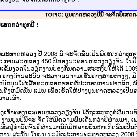
TOPIC: ບຸນທາດຫລວງປີນີ້ ຈະຈັດພິເສດກວ່
ເສດກວ່າທຸກປີ !
ທາດຫລວງ ປີ 2008 ນີ້ ຈະຈັດຂຶ້ນເປັນພິເສດກວ່າທຸກໆປີທ
ລະ ການສະຫລອງ 450 ປີຂອງນະຄອນຫລວງວຽງຈັນ ໃນປີ
ມເຂັ້ມງວດໃນວຽກງານປ້ອງກັນຄວາມສະຫງົບໃຫ້ໄດ້ 100% 
ງດ້ານລະບົບ ຈະລາຈອນຕາມເສັ້ນທາງສາຍຕ່າງໆ, ມີຄວາມເຂ
ຕິດບັດບຸນໃສ່ເສື້ອຕະຫລອດຮອດຜູ້ປະກອບການຝາກລົດ, ພິເ
ັງຫມົດນັ້ນ ແມ່ນ ເພື່ອເຮັດໃຫ້ປາງບຸນທາດຫລວງເປັນ
ລາວເຮົາ.
ອງເຈົ້າຄອງນະຄອນຫລວງວຽງຈັນ ໄດ້ຖະແຫລງຕໍ່ສື່ມວນຊົນ
ນບຸນປີນີ້ຈະ ຈັດໃຫ້ມີຄວາມພົ້ນເດັ່ນກວ່າປີຜ່ານມາ,
ຢູ່ທ່າວັດຈັນທີ່ຜ່ານມານີ້ກໍ່ມີຫລາຍບັນຫາເກີດຂຶ້ນເປັ
ຫດການ ສະນັ້ນ ໃນບຸນ ນະມັດສະການພະທາດຫລວງ 2008 ນີ້