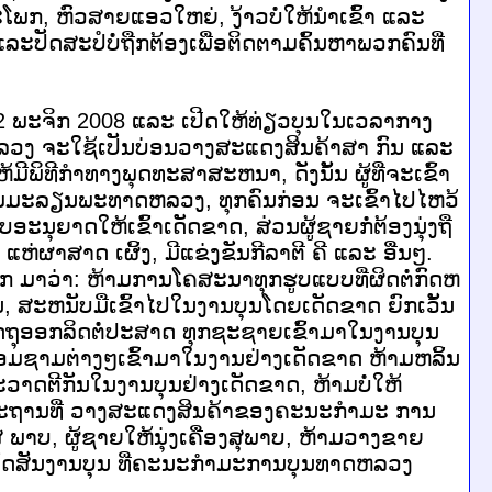
ກ, ຫົວສາຍແອວໃຫຍ່, ງ້າວບໍ່ໃຫ້ນຳເຂົ້າ ແລະ
ະປັດສະປໍບໍ່ຖືກຕ້ອງເພື່ອຕິດຕາມຄົ້ນຫາພວກຄົນທີ່
2 ພະຈິກ 2008 ແລະ ເປີດໃຫ້ທ່ຽວບຸນໃນເວລາກາງ
ຫລວງ ຈະໃຊ້ເປັນບ່ອນວາງສະແດງສິນຄ້າສາ ກົນ ແລະ
ພິທີກຳທາງພຸດທະສາສະຫນາ, ດັ່ງນັ້ນ ຜູ້ທີ່ຈະເຂົ້າ
ດກົມມະລຽນພະທາດຫລວງ, ທຸກຄົນກ່ອນ ຈະເຂົ້າໄປໄຫວ້
ອະນຸຍາດໃຫ້ເຂົ້າເດັດຂາດ, ສ່ວນຜູ້ຊາຍກໍ່ຕ້ອງນຸ່ງຖື
ແຫ່ຜາສາດ ເຜິ້ງ, ມີແຂ່ງຂັນກີລາຕີ ຄີ ແລະ ອື່ນໆ.
ອອກ ມາວ່າ: ຫ້າມການໂຄສະນາທຸກຮູບແບບທີ່ຜິດຕໍ່ກົດຫ
 ສະຫນັບມືເຂົ້າໄປໃນງານບຸນໂດຍເດັດຂາດ ຍົກເວັ້ນ
ວັດຖຸອອກລິດຕໍ່ປະສາດ ທຸກຊະຊາຍເຂົ້າມາໃນງານບຸນ
ອມຊາມຕ່າງໆເຂົ້າມາໃນງານຢ່າງເດັດຂາດ ຫ້າມຫລິ້ນ
າດຕີກັນໃນງານບຸນຢ່າງເດັດຂາດ, ຫ້າມບໍ່ໃຫ້
ັນສະຖານທີ່ ວາງສະແດງສິນຄ້າຂອງຄະນະກຳມະ ການ
ສຸ ພາບ, ຜູ້ຊາຍໃຫ້ນຸ່ງເຄື່ອງສຸພາບ, ຫ້າມວາງຂາຍ
ນຈັດສັນງານບຸນ ທີ່ຄະນະກຳມະການບຸນທາດຫລວງ