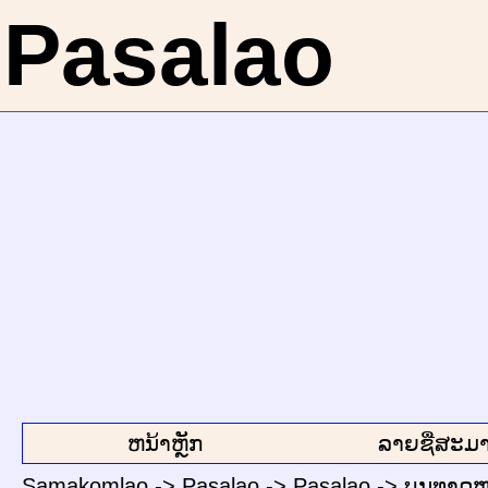
Pasalao
ຫນ້າຫຼັກ
ລາຍຊື່ສະມາ
Samakomlao
->
Pasalao
->
Pasalao
->
ບຸນທາດຫລ