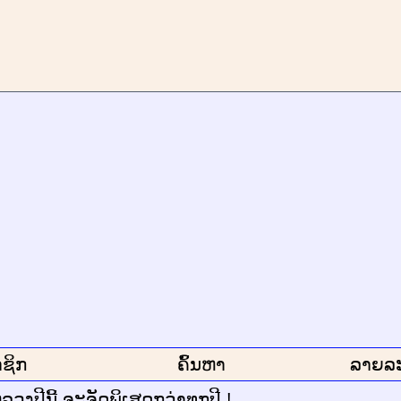
ຊິກ
ຄົ້ນຫາ
ລາຍລ
ວງປີນີ້ ຈະຈັດພິເສດກວ່າທຸກປີ !