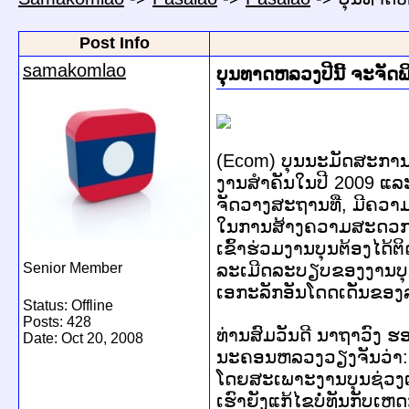
Post Info
samakomlao
ບຸນທາດຫລວງປີນີ້ ຈະຈັດພິ
(Ecom) ບຸນນະມັດສະການພະ
ງານສຳຄັນໃນປີ 2009 ແ
ຈັດວາງສະຖານທີ່, ມີຄວາ
ໃນການສ້າງຄວາມສະດວກ ທາ
ເຂົ້າຮ່ວມງານບຸນຕ້ອງໄດ້
Senior Member
ລະເມີດລະບຽບຂອງງານບຸນທ
ເອກະລັກອັນໂດດເດັ່ນຂອງ
Status: Offline
Posts: 428
ທ່ານສົມວັນດີ ນາຖາວົງ ຮ
Date:
Oct 20, 2008
ນະຄອນຫລວງວຽງຈັນວ່າ: ງາ
ໂດຍສະເພາະງານບຸນຊ່ວງເຮືອ
ເຮົາຍັງແກ້ໄຂບໍ່ທັນກັບເ