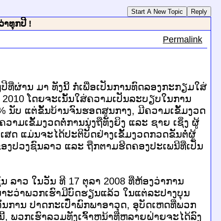
Start A New Topic
Reply
າທຸກປີ !
Permalink
ີ່ຜ່ານ ມາ ທັງນີ້ ກໍ່ເພື່ອເປັນການທົດລອງກະກຽມໃສ່
 2010 ໂດຍຈະເນັ້ນໃສ່ຄວາມເປັນລະບຽບໃນການ
ນັບ ແຕ່ຂັ້ນບ້ານຈົນຮອດສູນກາງ, ມີຄວາມເຂັ້ມງວດ
ັ້ມງວດຕໍ່ການນຸ່ງຖືທັງຍິງ ແລະ ຊາຍ ເຊິ່ງ ຜູ້
ສດ ແມ່ນຈະໄດ້ປະຕິບັດຢ່າງເຂັ້ມງວດກວດຂັນຕໍ່ຜູ້
ຂອງປວງຊົນລາວ ແລະ ຖືກຕາມຮີດຄອງປະເພນີທີ່ເປັນ
 ລາວ ໃນວັນ ທີ 17 ຕຸລາ 2008 ທີ່ຫ້ອງວ່າການ
 ເພາະວ່າພວກເຮົາມີບົດຮຽນແລ້ວ ໃນແຕ່ລະປາງບຸນ
ນຕົ້ນການ ປາດກະເປົ໋າພົກພາອາວຸດ, ອຸບັດເຫດທີ່ພວກ
, ພວກເຮົາລວມທັງເຈົ້າຫນ້າທີ່ຫລາຍຝ່າຍຈະໄດ້ລົງ