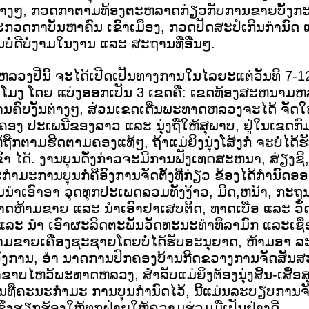
່າງໆ, ກວດກາຕາມທ້ອງຕະຫລາດກ່ຽວກັບການຂາຍບັ້ງກະໂພ
ກວດກາບັນຫາຄົນ ເຂົ້າເມືອງ, ກວດປັດສະປໍເກີນກຳນົດ ແລ
ັນບໍ່ດີບໍ່ງາມໃນງານ ແລະ ສະຖານທີ່ອື່ນໆ.
ງປີນີ້ ຈະໄດ້ເປີດເປັນທາງການໃນໄລຍະແຕ່ວັນທີ 7-1
3 ໂມງ ໂດຍ ແບ່ງອອກເປັນ 3 ເຂດຄື: ເຂດທ້ອງສະຫນາມ
ຄົບງັນຕ່າງໆ, ສ່ວນເຂດເດີ່ນພະທາດຫລວງຈະໄດ້ ຈັດໃຫ້ມີ
ຮີດຄອງ ປະເພນີຂອງລາວ ແລະ ນຸ່ງຖືໃຫ້ສຸພາບ, ຢູ່ໃນເຂ
ກຕາມຮີດຕາມຄອງແທ້ໆ, ຖ້າແມ່ຍິງນຸ່ງໂສ້ງກໍ່ ຈະບໍ່ໄດ້ຮັບ
ົ້າ ໄດ້. ງານບຸນດັ່ງກ່າວຈະມີການຟັງເທດສະຫນາ, ສ່ຽງຊີ, 
ະກຳມະການບຸນກໍ່ຄືອົງການຈັດຕັ້ງທີ່ກ່ຽວ ຂ້ອງໄດ້ກຳນົດ
ຳເອົາອາ ວຸດທຸກປະເພດລວມທັງງ້າວ, ມີດ,ຫນ້າ, ກະຖຸນ,
ອະນຸຍາດຫ້າມຂາຍ ແລະ ນຳເອົາຢາເສບຕິດ, ທາດເບື່ອ ແລະ 
ລະ ນຳ ເອົາຜະລິດຕະພັນວັດທະນະທຳທີ່ລາມົກ ແລະເຊື່
ມຂາຍເຄື່ອງຊະຊາຍໂດຍບໍ່ໄດ້ຮັບອະນຸຍາດ, ຫ້າມອາ ລະວ
ນ, ອົງການ, ອຳ ນາດການປົກຄອງບ້ານກີດຂວາງການຈັດສ
ຂົ້າຂາບໄຫວ້ພະທາດຫລວງ, ສຳລັບແມ່ຍິງຕ້ອງນຸ່ງສີ້ນ-ເສື້ອ
້ານທີ່ຄະນະກຳມະ ການບຸນກຳນົດໄວ້, ນີ້ແມ່ນລະບຽບກາ
່ງຮຽກຮ້ອງໃຫ້ທຸກຝ່າຍໃຫ້ຄວາມຮ່ວມມືເປັນຢ່າງດີ.