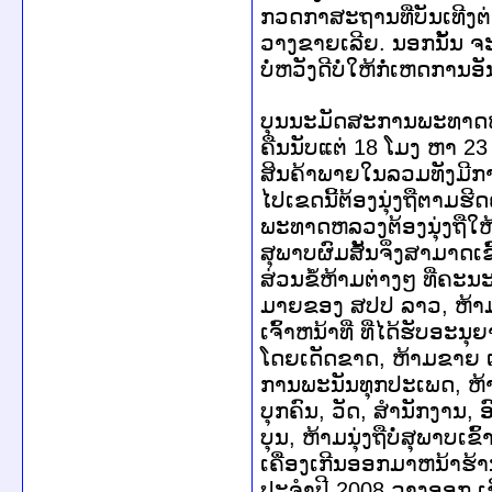
ກວດກາສະຖານທີ່ບັນເທີງຕ
ວາງຂາຍເລີຍ. ນອກນັ້ນ ຈະ
ບໍ່ຫວັງດີບໍ່ໃຫ້ກໍ່ເຫດການອ
ບຸນນະມັດສະການພະທາດຫລວ
ຄືນນັບແຕ່ 18 ໂມງ ຫາ 2
ສິນຄ້າພາຍໃນລວມທັງມີການ
ໄປເຂດນີ້ຕ້ອງນຸ່ງຖືຕາມ
ພະທາດຫລວງຕ້ອງນຸ່ງຖືໃຫ້ຖື
ສຸພາບຜົມສັ້ນຈິ່ງສາມາດເຂ
ສ່ວນຂໍ້ຫ້າມຕ່າງໆ ທີ່ຄະນ
ມາຍຂອງ ສປປ ລາວ, ຫ້າມນ
ເຈົ້າຫນ້າທີ່ ທີ່ໄດ້ຮັບ
ໂດຍເດັດຂາດ, ຫ້າມຂາຍ ແ
ການພະນັນທຸກປະເພດ, ຫ້າ
ບຸກຄົນ, ວັດ, ສຳນັກງາ
ບຸນ, ຫ້າມນຸ່ງຖືບໍ່ສຸພາບເ
ເຄື່ອງເກີນອອກມາຫນ້າຮ
ປະຈຳປີ 2008 ວາງອອກ ເຊິ