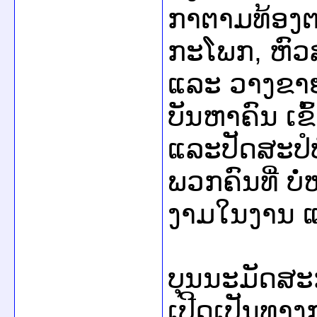
ກາຕາມທ້ອງຕ
ກະໂພກ, ຫົວສ
ແລະ ວາງຂາຍ
ບັນຫາຄົນ ເຂ
ແລະປັດສະປໍບໍ
ພວກຄົນທີ່ ບໍ່ຫ
ງາມໃນງານ ແລ
ບຸນນະມັດສະ
ເປີດເປັນທາງ