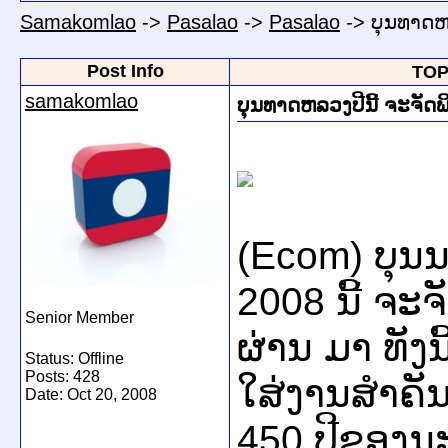
Samakomlao
->
Pasalao
->
Pasalao
->
ບຸນທາດຫລ
Post Info
TOPI
samakomlao
ບຸນທາດຫລວງປີນີ້ ຈະຈັດພິ
(Ecom) ບຸ
2008 ນີ້ ຈະຈັ
Senior Member
ຜ່ານ ມາ ທັງນ
Status: Offline
Posts: 428
ໃສ່ງານສຳຄັ
Date:
Oct 20, 2008
450 ປີຂອງນ