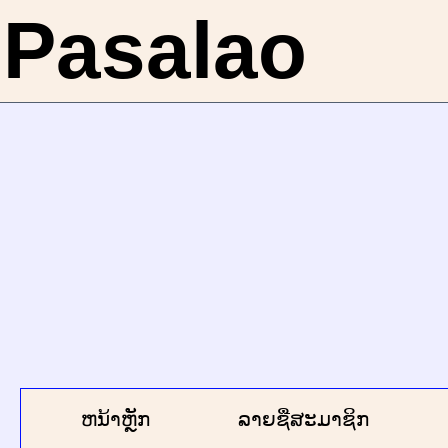
Pasalao
ຫນ້າຫຼັກ
ລາຍຊື່ສະມາຊິກ