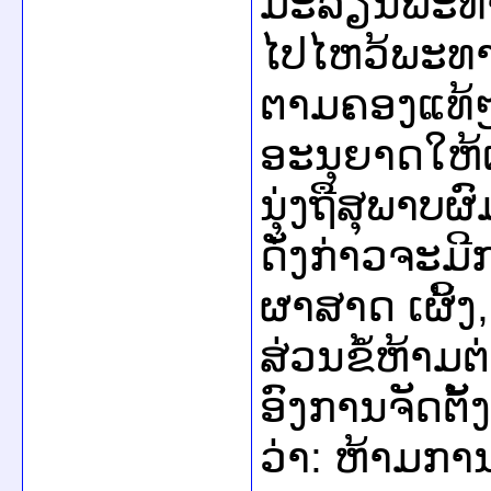
ມະລຽນພະທາດ
ໄປໄຫວ້ພະທາ
ຕາມຄອງແທ້ໆ, ຖ
ອະນຸຍາດໃຫ້ເຂ
ນຸ່ງຖືສຸພາບຜົ
ດັ່ງກ່າວຈະມ
ຜາສາດ ເຜິ້ງ,
ສ່ວນຂໍ້ຫ້າມ
ອົງການຈັດຕັ້
ວ່າ: ຫ້າມກາ