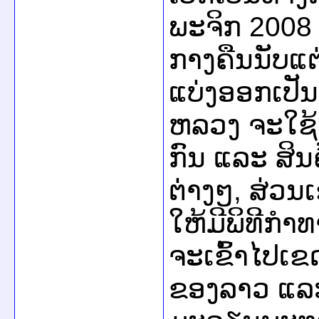
ພະຈິກ 2008
ກາງຄືນນັບແຕ
ແບ່ງອອກເປັ
ຫລວງ ຈະໃຊ້
ກົນ ແລະ ສິ
ຕ່າງໆ, ສ່ວນ
ໃຫ້ມີພິທີກຳທ
ຈະເຂົ້າໄປເຂດ
ຂອງລາວ ແລະ 