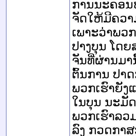
ການນະຄອນຫລ
ຈັດໃຫ້ມີຄວາມ
ເພາະວ່າພວກ
ປາງບຸນ ໂດຍສ
ຈັນທີ່ຜ່ານມາ
ຕົ້ນການ ປາດກ
ພວກເຮົາຍັງແ
ໃນບຸນ ນະມັ
ພວກເຮົາລວມທ
ລົງ ກວດກາສະ