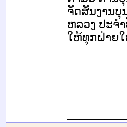
ຈັດສັນງານບ
ຫລວງ ປະຈຳປ
ໃຫ້ທຸກຝ່າຍໃ
_________