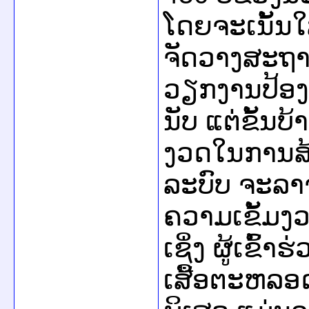
ໂດຍຈະເນັ້ນ
ຈັດວາງສະຖານ
ວຽກງານປ້ອງ
ນັບ ແຕ່ຂັ້ນບ
ງວດໃນການສ
ລະບົບ ຈະລາ
ຄວາມເຂັ້ມງວ
ເຊິ່ງ ຜູ້ເຂົ້
ເສື້ອຕະຫລອ