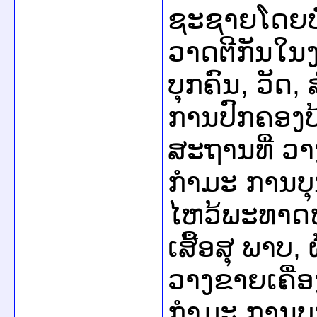
ຊະຊາຍໂດຍບໍ
ວາດຕີກັນໃນງ
ບຸກຄົນ, ວັດ
ການປົກຄອງບ
ສະຖານທີ່ ວ
ກຳມະ ການບຸນ,
ໄຫວ້ພະທາດຫລ
ເສື້ອສຸ ພາບ, 
ວາງຂາຍເຄື່
ກຳມະ ການບຸ