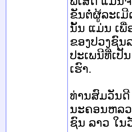
ພິເສດ ແມ່ນຈ
ຂັນຕໍ່ຜູ້ລະ
ນັ້ນ ແມ່ນ ເ
ຂອງປວງຊົນລ
ປະເພນີທີ່ເປ
ເຮົາ.
ທ່ານສົມວັນດ
ນະຄອນຫລວງວ
ຊົນ ລາວ ໃນວັ