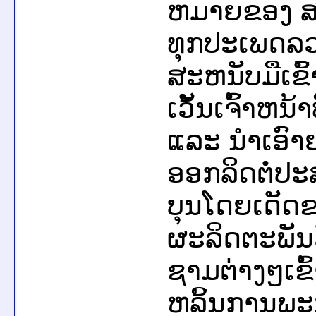
ຫມາຍຂອງ ສປ
ທຸກປະເພດລວມ
ສະຫນັບມືເຂົ
ເວັ້ນເຈົ້າຫນ
ແລະ ນຳເອົາຢ
ອອກລິດຕໍ່ປ
ບຸນໂດຍເດັດ
ຜະລິດຕະພັນ
ຊາມຕ່າງໆເຂົ
ຫລິ້ນການພະ