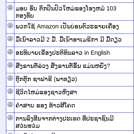
ມອບ ຮັບ ຕຶກປິ່ນປົວໃຫມ່ຂອງໂຮງຫມໍ 103
ກອງທັບ
ພວກໃຊ້ Amazon ເປັນບ່ອນຕົວະຂາຍເຄື່ອງ
ມື້ເນົາລາວມີ 2 ມື້. ມື້ເນົາອາເມຣິກາ ມີ ມື້ດຽວ
ອະທິບາຍເຣື່ອງປະຕິທິນລາວ in English
ສັງຂານຕ໌ລ່ວງ ສັງຂານຕ໌ຂຶ້ນ ແມ່ນຫຍັງ?
ຕຸ໊ກຕຸ໊ກ ຊາຟາຣີ (ພາທຽ່ວ)
ຊີວິດໄຫມ່ຂອງຊາວຫົງສາ
ຄຳສາບ ຂອງ ທ້າວສີໂຄດ
ການລົງທືນຈາກຕ່າງປະເທດ ທີ່ປະຊາຊົນມີ
ສວ່ນຮວ່ມ