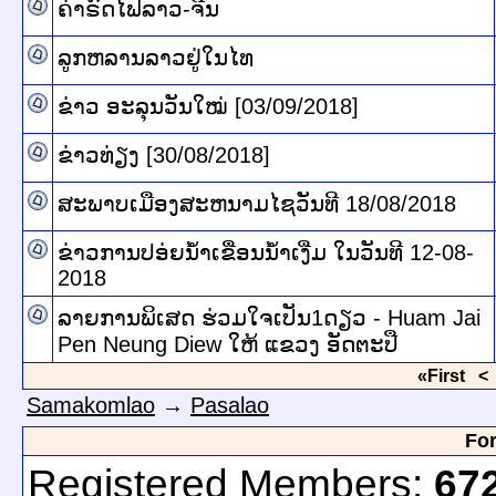
ຄ່າຣົດໄຟລາວ-ຈີນ
ລູກຫລານລາວຢູ່ໃນໄທ
ຂ່າວ ອະລຸນວັນໃໝ່ [03/09/2018]
ຂ່າວທ່ຽງ [30/08/2018]
ສະພາບເມືອງສະຫນາມໄຊວັນທີ 18/08/2018
ຂ່າວການປອ່ຍນໍ້າເຂື່ອນນ້ຳເງີ່ມ ໃນວັນທີ 12-08-
2018
ລາຍການພິເສດ ຮ່ວມໃຈເປັນ1ດຽວ - Huam Jai
Pen Neung Diew ໃຫ້ ແຂວງ ອັດຕະປື
«First
<
Samakomlao
→
Pasalao
For
Registered Members:
67