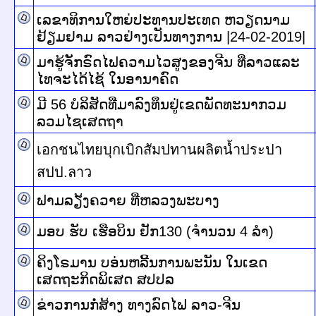
ເລຂາທິການໃຫຍ່ປະທານປະເທດ ຫວຽດນາມ
ຢ້ຽມຢາມ ລາວຢ່າງເປັນທາງການ |24-02-2019|
ມາຮູ້ຈັກຣົດໄຟຄວາມໄວສູງຂອງຈີນ ທີ່ລາວແລະ
ໄທຈະໄດ້ໄຊ້ ໃນອານາຄົດ
ມີ 56 ບໍລິສັດທີ່ມາລົງທຶນຢູ່ເຂດພັດທະນາກວມ
ລວມໄຊເສດຖາ
เอกชนไทยบุกเบิกสัมปทานผลิตน้ำประปา
สปป.ลาว
ຟາມລຽ້ງຄວາຍ ທີ່ຫລວງພະບາງ
ມອບ ຮັບ ເຮືອບິນ ຢັກ130 (ຈຳນວນ 4 ລຳ)
ຄິງໂຣມານ ບອ່ນຫລີ້ນການພະນັນ ໃນເຂດ
ເສດຖະກິດພິເສດ ສປປລ
ຂ່າວການກໍ່ສ້າງ ທາງລົດໄຟ ລາວ-ຈີນ