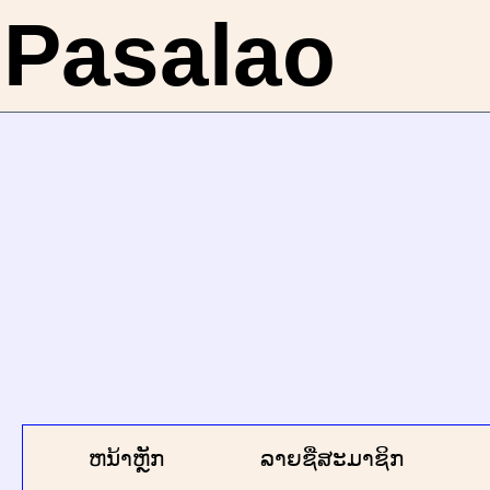
Pasalao
ຫນ້າຫຼັກ
ລາຍຊື່ສະມາຊິກ