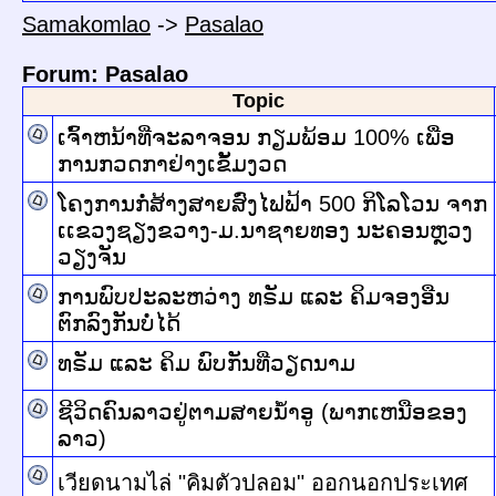
Samakomlao
->
Pasalao
Forum: Pasalao
Topic
ເຈົ້າຫນ້າທີ່ຈະລາຈອນ ກຽມພ້ອມ 100% ເພື່ອ
ການກວດກາຢ່າງເຂັ້ມງວດ
ໂຄງການກໍ່ສ້າງສາຍສົ່ງໄຟຟ້າ 500 ກິໂລໂວນ ຈາກ
ເເຂວງຊຽງຂວາງ-ມ.ນາຊາຍທອງ ນະຄອນຫຼວງ
ວຽງຈັນ
ການພົບປະລະຫວ່າງ ທຣັມ ແລະ ຄິມຈອງອືນ
ຕົກລົງກັນບໍ່ໄດ້
ທຣັມ ແລະ ຄິມ ພົບກັນທີ່ວຽດນາມ
ຊີວິດຄົນລາວຢູ່ຕາມສາຍນ້ຳອູ (ພາກເຫນືອຂອງ
ລາວ)
เวียดนามไล่ "คิมตัวปลอม" ออกนอกประเทศ