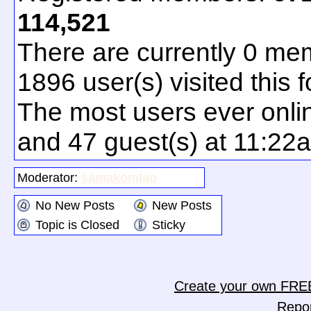
114,521
There are currently
0
mem
1896
user(s) visited this 
The most users ever onl
and 47 guest(s) at 11:22
Moderator:
samakomlao
No New Posts
New Posts
Topic is Closed
Sticky
Create your own FRE
Repo